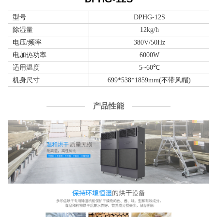
型号
DPHG-12S
除湿量
12kg/h
电压/频率
380V/50Hz
电加热功率
6000W
适用温度
5~60℃
机身尺寸
699*538*1859mm(不带风帽)
产品性能