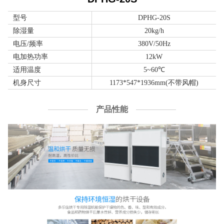
型号
DPHG-20S
除湿量
20kg/h
电压/频率
380V/50Hz
电加热功率
12kW
适用温度
5~60℃
机身尺寸
1173*547*1936mm(不带风帽)
产品性能