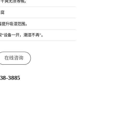
，干爽无须等候。
防腐
幅提升吸湿范围。
现“设备一开，潮湿不再”。
在线咨询
638-3885