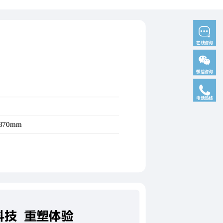
在线咨询
微信咨询
电话热线
1870mm