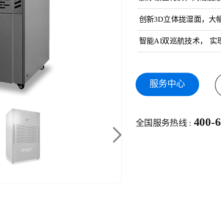
创新3D立体拢湿面，大
智能AI双巡航技术， 实
服务中心
400-
全国服务热线 :