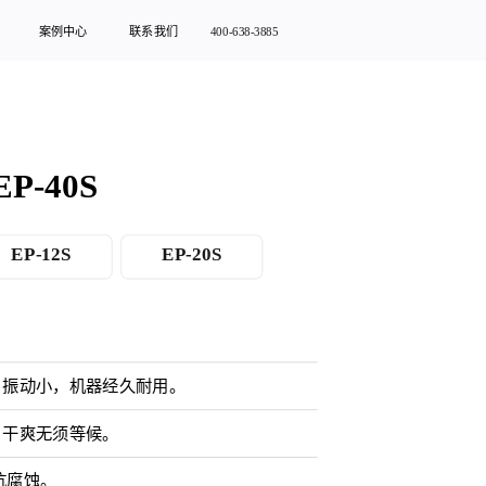
案例中心
联系我们
400-638-3885
P-40S
EP-12S
EP-20S
，振动小，机器经久耐用。
，干爽无须等候。
抗腐蚀。